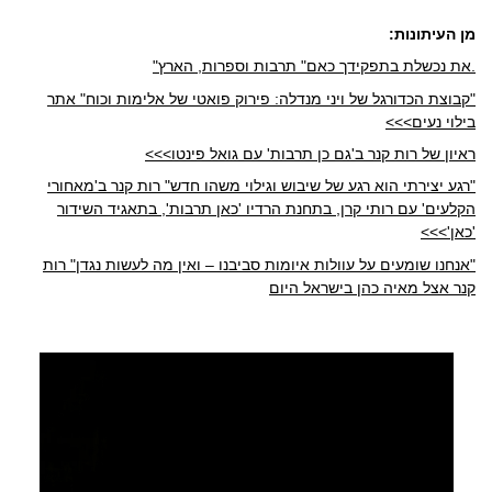
מן העיתונות:
.את נכשלת בתפקידך כאם" תרבות וספרות, הארץ"
"קבוצת הכדורגל של ויני מנדלה: פירוק פואטי של אלימות וכוח" אתר
בילוי נעים>>>
ראיון של רות קנר ב'גם כן תרבות' עם גואל פינטו>>>
"רגע יצירתי הוא רגע של שיבוש וגילוי משהו חדש" רות קנר ב'מאחורי
הקלעים' עם רותי קרן, בתחנת הרדיו 'כאן תרבות', בתאגיד השידור
'כאן'>>>
"אנחנו שומעים על עוולות איומות סביבנו – ואין מה לעשות נגדן" רות
קנר אצל מאיה כהן בישראל היום